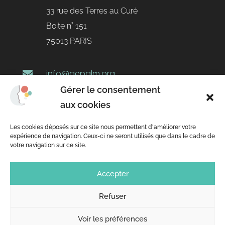
33 rue des Terres au Curé
Boite n˚ 151
75013 PARIS
info@gepalm.org

Gérer le consentement
+33 1 47 07 82 11

aux cookies
Horaires

Les cookies déposés sur ce site nous permettent d'améliorer votre
expérience de navigation. Ceux-ci ne seront utilisés que dans le cadre de
Du lundi au mercredi
votre navigation sur ce site.
10h30 - 13h00
Accepter
14h00 - 16h30
Refuser
Voir les préférences