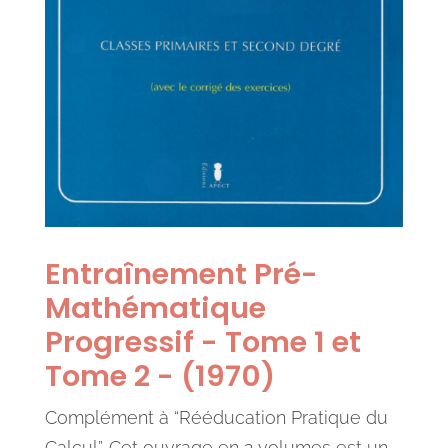
Entraînement Pré-
Mathématique
Progressif - Tome 1 et
Tome 2 - (1970)
Complément à “Rééducation Pratique du
Calcul”. Cet ouvrage en 2 volumes est un