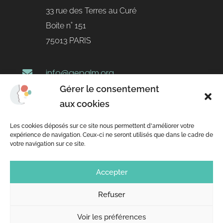
33 rue des Terres au Curé
Boite n˚ 151
75013 PARIS
info@gepalm.org

Gérer le consentement
+33 1 47 07 82 11

aux cookies
Horaires

Les cookies déposés sur ce site nous permettent d'améliorer votre
expérience de navigation. Ceux-ci ne seront utilisés que dans le cadre de
Du lundi au mercredi
votre navigation sur ce site.
10h30 - 13h00
Accepter
14h00 - 16h30
Refuser
Voir les préférences